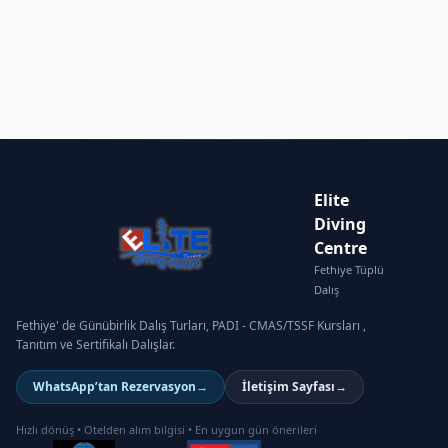
Elite
Diving
Centre
Fethiye Tüplü
Dalış
Fethiye' de Günübirlik Dalış Turları, PADI - CMAS/TSSF Kursları ,
Tanıtım ve Sertifikalı Dalışlar.
WhatsApp’tan Rezervasyon
→
İletişim Sayfası
→
Hızlı dönüş • Otelden alım bilgisi • En uygun gün önerileri