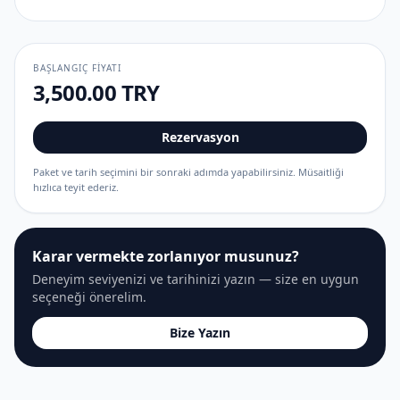
BAŞLANGIÇ FIYATI
3,500.00 TRY
Rezervasyon
Paket ve tarih seçimini bir sonraki adımda yapabilirsiniz. Müsaitliği
hızlıca teyit ederiz.
Karar vermekte zorlanıyor musunuz?
Deneyim seviyenizi ve tarihinizi yazın — size en uygun
seçeneği önerelim.
Bize Yazın