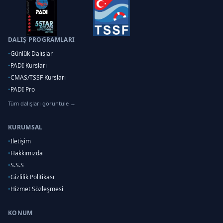
DALIŞ PROGRAMLARI
•
Günlük Dalışlar
•
PADI Kursları
•
CMAS/TSSF Kursları
•
PADI Pro
Tüm dalışları görüntüle →
KURUMSAL
•
İletişim
•
Hakkımızda
•
S.S.S
•
Gizlilik Politikası
•
Hizmet Sözleşmesi
KONUM