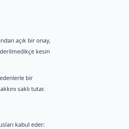
fından açık bir onay,
nderilmedikçe kesin
nedenlerle bir
kını saklı tutar.
usları kabul eder: