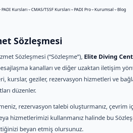
PADI Kursları
CMAS/TSSF Kursları
PADI Pro
Kurumsal
Blog
met Sözleşmesi
 Hizmet Sözleşmesi (“Sözleşme”),
Elite Diving Cen
 mesajlaşma kanalları ve diğer uzaktan iletişim yön
ri, kurslar, geziler, rezervasyon hizmetleri ve bağla
tları düzenler.
eniz, rezervasyon talebi oluşturmanız, çevrim i
veya hizmetlerimizi kullanmanız halinde bu Sözl
ttiğinizi beyan etmiş olursunuz.