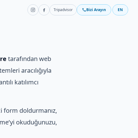
Tripadvisor
Bizi Arayın
EN
tre
tarafından web
temleri aracılığıyla
ntılı katılımcı
çi form doldurmanız,
eşme’yi okuduğunuzu,