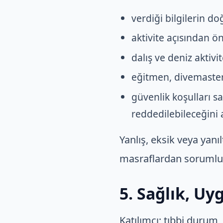
verdiği bilgilerin d
aktivite açısından ön
dalış ve deniz aktivit
eğitmen, divemaster,
güvenlik koşulları s
reddedilebileceğini 
Yanlış, eksik veya yanı
masraflardan sorumlu o
5. Sağlık, U
Katılımcı; tıbbi durum,