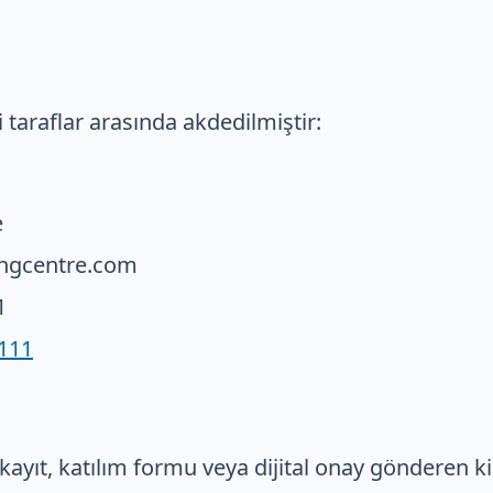
taraflar arasında akdedilmiştir:
e
vingcentre.com
1
111
kayıt, katılım formu veya dijital onay gönderen kişi