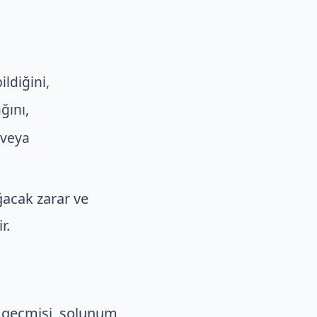
ildiğini,
ğını,
 veya
oğacak zarar ve
r.
ik geçmişi, solunum