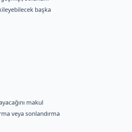
kileyebilecek başka
lmayacağını makul
dırma veya sonlandırma