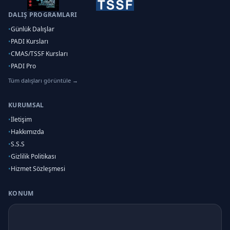
DALIŞ PROGRAMLARI
•
Günlük Dalışlar
•
PADI Kursları
•
CMAS/TSSF Kursları
•
PADI Pro
Tüm dalışları görüntüle →
KURUMSAL
•
İletişim
•
Hakkımızda
•
S.S.S
•
Gizlilik Politikası
•
Hizmet Sözleşmesi
KONUM