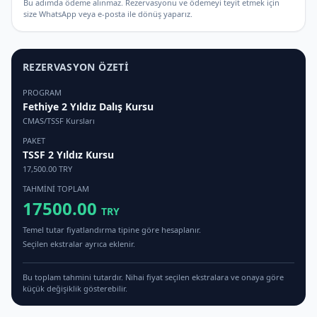
Bu adımda ödeme alınmaz. Rezervasyonu ve ödemeyi teyit etmek için
size WhatsApp veya e-posta ile dönüş yaparız.
REZERVASYON ÖZETI
PROGRAM
Fethiye 2 Yıldız Dalış Kursu
CMAS/TSSF Kursları
PAKET
TSSF 2 Yıldız Kursu
17,500.00
TRY
TAHMINI TOPLAM
17500.00
TRY
Temel tutar fiyatlandırma tipine göre hesaplanır.
Seçilen ekstralar ayrıca eklenir.
Bu toplam tahmini tutardır. Nihai fiyat seçilen ekstralara ve onaya göre
küçük değişiklik gösterebilir.