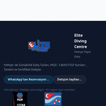
Elite
Diving
Centre
Fethiye Tüplü
Dalış
Fethiye' de Günübirlik Dalış Turları, PADI - CMAS/TSSF Kursları ,
Tanıtım ve Sertifikalı Dalışlar.
WhatsApp’tan Rezervasyon
→
İletişim Sayfası
→
Hızlı dönüş • Otelden alım bilgisi • En uygun gün önerileri