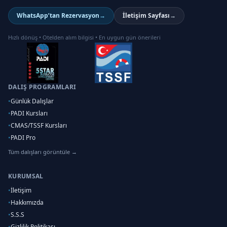
WhatsApp’tan Rezervasyon
→
İletişim Sayfası
→
Hızlı dönüş • Otelden alım bilgisi • En uygun gün önerileri
DALIŞ PROGRAMLARI
•
Günlük Dalışlar
•
PADI Kursları
•
CMAS/TSSF Kursları
•
PADI Pro
Tüm dalışları görüntüle →
KURUMSAL
•
İletişim
•
Hakkımızda
•
S.S.S
•
Gizlilik Politikası